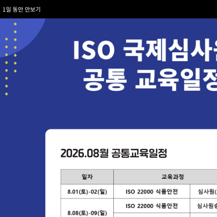
콘
1일 동안 안보기
텐
츠
로
건
너
뛰
기