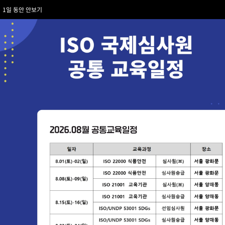
콘
1일 동안 안보기
텐
츠
로
건
너
뛰
기