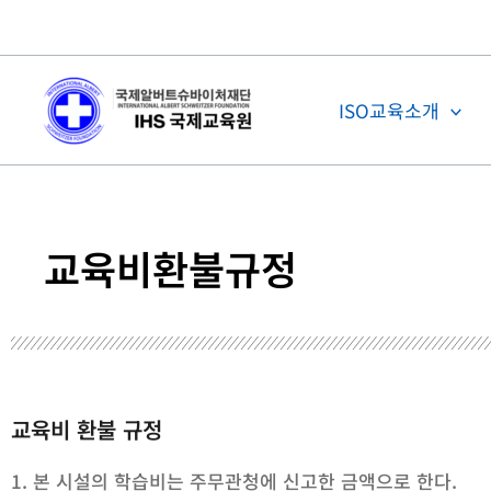
콘
텐
츠
로
ISO교육소개
건
너
뛰
기
교육비환불규정
교육비 환불 규정
1. 본 시설의 학습비는 주무관청에 신고한 금액으로 한다.