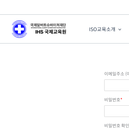
콘
텐
츠
로
ISO교육소개
건
너
뛰
기
이메일주소 (
비밀번호
*
비밀번호 확