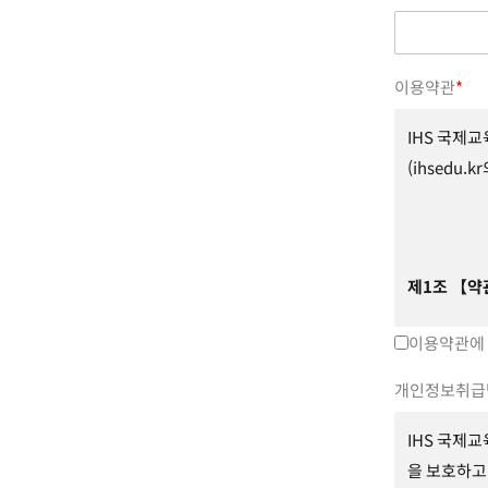
이용약관
*
IHS 국제교
(ihsedu
제
1
조
【약
이용약관에
본 약관은 
원’이 제공
개인정보취급
다.
IHS 국제교
을 보호하고