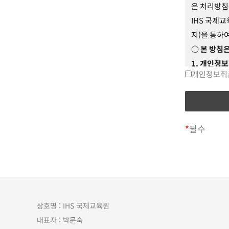
은 처리방침
제
2
조
【약
IHS 국제
지)을 통하
이 
○ 본 방침은
효력
1. 개인정
교육
개인정보취
교육원은 소
방법
리하고 있습
1-1 홈페이
회원 가입의
*
필수
각종 고지·
제
3
조
【약
1-2 민원
민원인의 신
이 약관에 
적으로 개인
릅니다.
1-3 재화 
상호명 : IHS 국제교육원
서비스 제공
대표자 : 박문숙
리합니다.