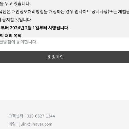
을 두고 있습니다.
관의
효력
및
변경】
교육원은 개인정보처리방침을 개정하는 경우 웹사이트 공지사항(또는 개별
여 공지할 것입니다.
약관의 내용은 화면에 게시하거나 기타 방법으로 회원에게 공지함으로써 그
부터 2024년 2월 1일부터 시행됩니다.
이 발생합니다.
보의 처리 목적
원은 이 약관을 사정에 의거 변경할 수 있습니다. 변경된 사항은 전항과 같
급방침에 동의합니다.
관 업무 수행 및 민원처리 등을 목적으로 최소한의 개인정보를 수집·이용·
으로 공지함으로서 그 효력이 발생합니다.
니다.
지 회원가입 및 관리
사 확인, 회원제 서비스 제공에 따른 본인 식별·인증, 회원자격 유지·관리,
통지 등을 목적으로 개인정보를 처리합니다.
관
외
준칙】
사무 처리
원 확인, 민원사항 확인, 사실조사를 위한 연락·통지, 처리결과 통보 등을 
명시되지 않은 사항으로서 관계법령에 규정되어 있을 경우에는 그 규정에 
정보를 처리합니다.
또는 서비스 제공
고객센터 : 010-6627-1344
, 청구서 발송, 콘텐츠 제공, 맞춤 서비스 제공 등을 목적으로 개인정보를 
메일 : juinx@naver.com